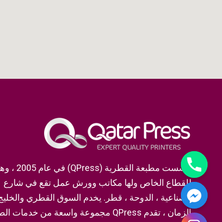
تأسست مطبعة ا
الصناعية ، الدوحة ، قطر. يخدم السوق القطري والخليج
الزمان ، تقدم QPress مجموعة واسعة من خدما