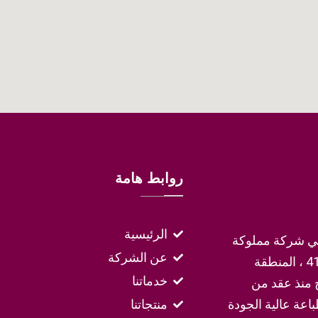
روابط هامة
الرئيسية
لقطرية (QPress) في عام 2005 ، وهي شركة مملوكة
عن الشركة
للقطاع الخاص ولها مكاتب وورش عمل تقع في شارع 41 ، المنطقة
خدماتنا
 منذ عقد من
ت الطباعة عالية الجودة
منتجاتنا