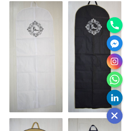
y
t
a
h
c
e
d
i
H